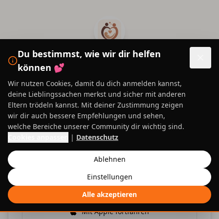
Zum Hauptinhalt springen
Du bestimmst, wie wir dir helfen
Willkommen zurück!
können 💕
Melde dich bei deinem Konto an
Wir nutzen Cookies, damit du dich anmelden kannst,
deine Lieblingssachen merkst und sicher mit anderen
Eltern trödeln kannst. Mit deiner Zustimmung zeigen
wir dir auch bessere Empfehlungen und sehen,
Mit
Google
fortfahren
welche Bereiche unserer Community dir wichtig sind.
Cookies anpassen
|
Datenschutz
Mit
Microsoft
fortfahren
Ablehnen
Einstellungen
Mit
Facebook
fortfahren
Alle akzeptieren
Mit
Apple
fortfahren