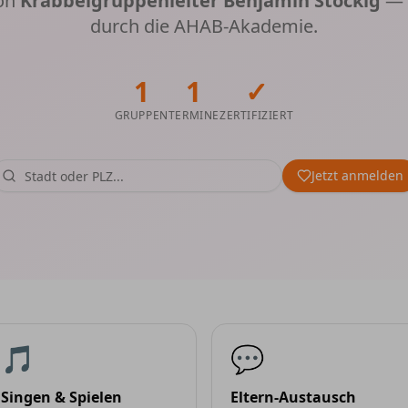
von
Krabbelgruppenleiter Benjamin Stöckig
— z
durch die AHAB-Akademie.
1
1
✓
GRUPPEN
TERMINE
ZERTIFIZIERT
Jetzt anmelden
🎵
💬
Singen & Spielen
Eltern-Austausch