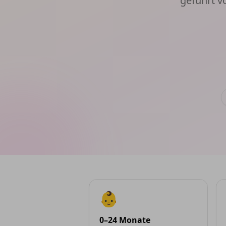
geführt 
👶
0–24 Monate