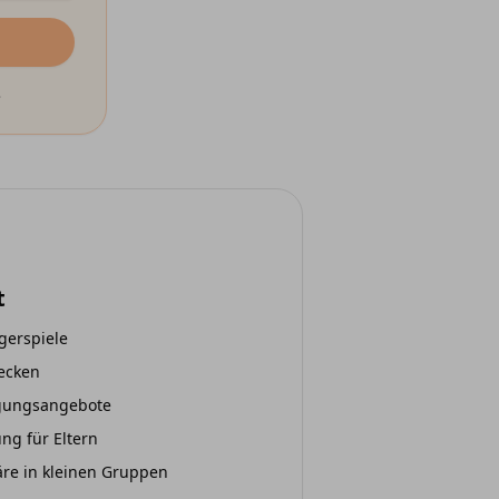
.
t
gerspiele
decken
egungsangebote
ng für Eltern
e in kleinen Gruppen