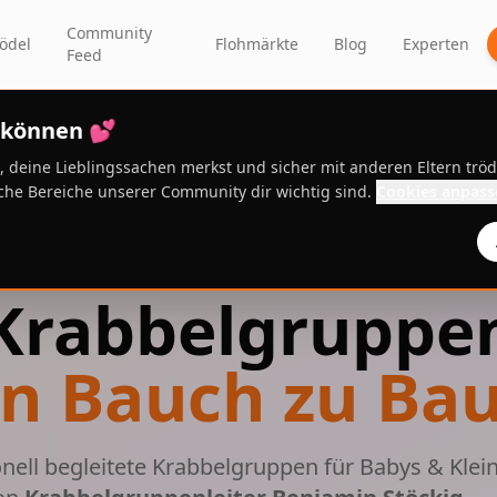
Community
ödel
Flohmärkte
Blog
Experten
Feed
n können 💕
, deine Lieblingssachen merkst und sicher mit anderen Eltern trö
he Bereiche unserer Community dir wichtig sind.
Cookies anpass
ZERTIFIZIERTE LEITUNG
AHAB-Akademie
Krabbelgruppe
n Bauch zu Ba
onell begleitete Krabbelgruppen für Babys & Klei