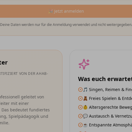
🎉 Jetzt anmelden
Deine Daten werden nur für die Anmeldung verwendet und nicht weitergegeben
ter
TIFIZIERT VON DER AHAB-
Was euch erwarte
🎵 Singen, Reimen & Fin
ssionell geleitet von
🧸 Freies Spielen & Ent
eiter mit einer
👶 Altersgerechte Bew
. Das bedeutet fundiertes
💬 Austausch & Vernetzu
ung, Spielpädagogik und
ilie.
☕ Entspannte Atmosphär