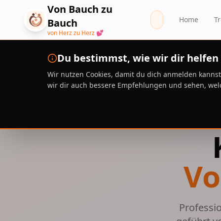
Zum Hauptinhalt springen
Von Bauch zu
Home
Tr
Bauch
von Herz zu Herz 💕
Du bestimmst, wie wir dir helfe
Wir nutzen Cookies, damit du dich anmelden kannst
wir dir auch bessere Empfehlungen und sehen, welc
Vo
Professi