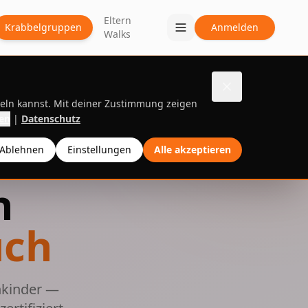
Eltern
Krabbelgruppen
Anmelden
Walks
deln kannst. Mit deiner Zustimmung zeigen
en
|
Datenschutz
Ablehnen
Einstellungen
Alle akzeptieren
n
uch
nkinder —