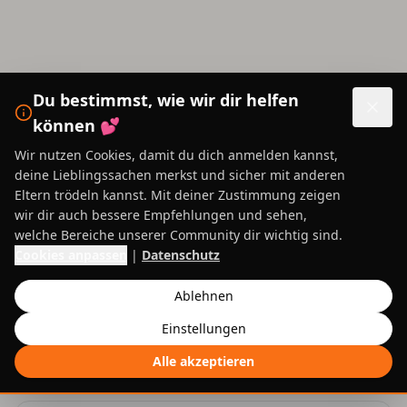
Zum Hauptinhalt springen
Du bestimmst, wie wir dir helfen
können 💕
Wir nutzen Cookies, damit du dich anmelden kannst,
deine Lieblingssachen merkst und sicher mit anderen
Eltern trödeln kannst. Mit deiner Zustimmung zeigen
wir dir auch bessere Empfehlungen und sehen,
welche Bereiche unserer Community dir wichtig sind.
Cookies anpassen
|
Datenschutz
Ablehnen
Ungültiger Link
Einstellungen
Dieser Link zum Zurücksetzen des Passworts ist ungültig
Alle akzeptieren
oder unvollständig